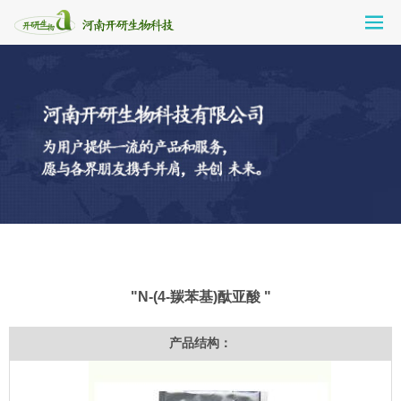
"N-(4-羰苯基)酞亚酸 "
产品结构：