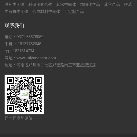
医药中间体
科研用化合物
其它中间体
精细化学品
其它产品
联苯
类有机中间体
合成材料中间体
可定制产品
联系我们
电话：0371-55676069
手机 ：18137782046
qq：1821614734
网址：www.kaiyanchem.com
地址：河南省郑州市二七区郑密路南三环亚星望江居
扫一扫添加微信