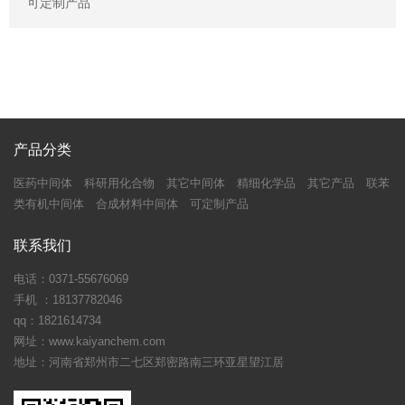
可定制产品
产品分类
医药中间体
科研用化合物
其它中间体
精细化学品
其它产品
联苯
类有机中间体
合成材料中间体
可定制产品
联系我们
电话：0371-55676069
手机 ：18137782046
qq：1821614734
网址：www.kaiyanchem.com
地址：河南省郑州市二七区郑密路南三环亚星望江居