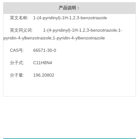
产品说明：
英文名称:
1-(4-pyridinyl)-1H-1,2,3-benzotriazole
英文同义词:
1-(4-pyridinyl)-1H-1,2,3-benzotriazole;1-
pyridin-4-ylbenzotraizole;1-pyridin-4-ylbenzotriazole
CAS号:
66571-30-0
分子式:
C11H8N4
分子量:
196.20802